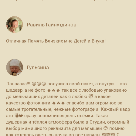
Равиль Гайнутдинов
Отличная Память Близких мне Детей и Внука !
Гульсина
Ланааааа!!! 😍😍😍 получила свой пакет, а внутри.....это
шедевр, а не фото 🔥🔥🔥 так все с любовью упаковано
до мельчайших деталей как я люблю 😻 а какое
качество фотокниги 🔥🔥🔥 спасибо вам огромное за
самые трогательные, нежные фотографии! Каждый кадр
это 💣❤️ сразу вспомнился день съёмки. Такая
душевная и тёплая атмосфера была в Студии, огромный
выбор мимишного реквизита для малышей 😍 помню
как хотелось одеть сыночка во все наряды 🙈🙈🙈 С