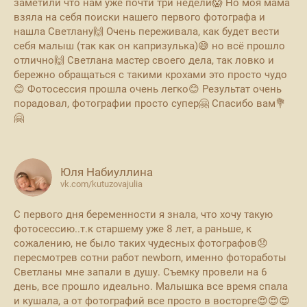
заметили что нам уже почти три недели😱 Но моя мама
взяла на себя поиски нашего первого фотографа и
нашла Светлану🙌 Очень переживала, как будет вести
себя малыш (так как он капризулька)😅 но всё прошло
отлично🙌 Светлана мастер своего дела, так ловко и
бережно обращаться с такими крохами это просто чудо
😊 Фотосессия прошла очень легко😊 Результат очень
порадовал, фотографии просто супер🤗 Спасибо вам💐
🤗
Юля Набиуллина
vk.com/kutuzovajulia
С первого дня беременности я знала, что хочу такую
фотосессию..т.к старшему уже 8 лет, а раньше, к
сожалению, не было таких чудесных фотографов😞
пересмотрев сотни работ newborn, именно фотоработы
Светланы мне запали в душу. Съемку провели на 6
день, все прошло идеально. Малышка все время спала
и кушала, а от фотографий все просто в восторге😍😍😍