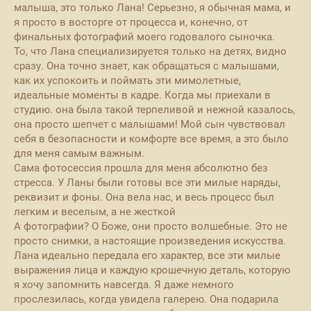
малыша, это только Лана! Серьезно, я обычная мама, и
я просто в восторге от процесса и, конечно, от
финальных фотографий моего годовалого сыночка.
​То, что Лана специализируется только на детях, видно
сразу. Она точно знает, как обращаться с малышами,
как их успокоить и поймать эти мимолетные,
идеальные моменты в кадре. Когда мы приехали в
студию. она была такой терпеливой и нежной казалось,
она просто шепчет с малышами! Мой сын чувствовал
себя в безопасности и комфорте все время, а это было
для меня самым важным.
​Сама фотосессия прошла для меня абсолютно без
стресса. У Ланы были готовы все эти милые наряды,
реквизит и фоны. Она вела нас, и весь процесс был
легким и веселым, а не жесткой
​А фотографии? О Боже, они просто волшебные. Это не
просто снимки, а настоящие произведения искусства.
Лана идеально передала его характер, все эти милые
выражения лица и каждую крошечную деталь, которую
я хочу запомнить навсегда. Я даже немного
прослезилась, когда увидела галерею. Она подарила