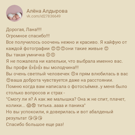
Алёна Алдырова
vk.com/id27836649
Дорогая, Лана!!!!
Огромное спасибо!!!
Все получилось ооочень нежно и красиво. Я кайфую от
каждой фотографии 😍😍😍они такие живые 😍
Вы такая умничка 😍😍
Я не пожалела ни капельки, что выбрала именно вас.
Вы профи 👍👍👍 вы молодчина!!!
Вы очень светлый человечек 😍я прям влюбилась в вас
😍ваша доброта чувствуется даже на расстоянии.
Помню когда вам написала о фотосъёмке..у меня было
столько вопросов и страх -
"Смогу ли я? А как же малышка? Она ж не спит, плачет,
колики... 😱😨 титька..аааа и паника"
Но вы успокоили, я доверилась и вот абалденый
результат 😘😘😘
Спасибо большое еще раз!