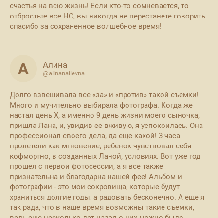
счастья на всю жизнь! Если кто-то сомневается, то
отбростьте все НО, вы никогда не перестанете говорить
спасибо за сохраненное волшебное время!
А
Алина
@alinanailevna
Долго взвешивала все «за» и «против» такой съемки!
Много и мучительно выбирала фотографа. Когда же
настал день Х, а именно 9 день жизни моего сыночка,
пришла Лана, и, увидив ее вживую, я успокоилась. Она
профессионал своего дела, да еще какой! 3 часа
пролетели как мгновение, ребенок чувствовал себя
кофмортно, в созданных Ланой, условиях. Вот уже год
прошел с первой фотосессии, а я все также
признательна и благодарна нашей фее! Альбом и
фотографии - это мои сокровища, которые будут
храниться долгие годы, а радовать бесконечно. А еще я
так рада, что в наше время возможны такие съемки,
ведь еще несколько лет назад о них можно было